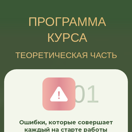
Циркадные ритмы.
Как сон
и режим влияют на аппетит,
тягу к еде и динамику веса
07
Мифы о питании.
Разбираем
частые убеждения и ошибки,
которые мешают устойчивому
результату.
08