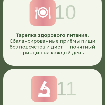
Через практические задания и мою
обратную связь будете не просто
знать, но и сможете внедрить
здоровое питание в жизнь
Научитесь выбирать и сочетать
продукты, быстро составлять
рацион на все случаи жизни
Найдёте свои ошибки
в похудении и получите чёткие
шаги по их коррекции