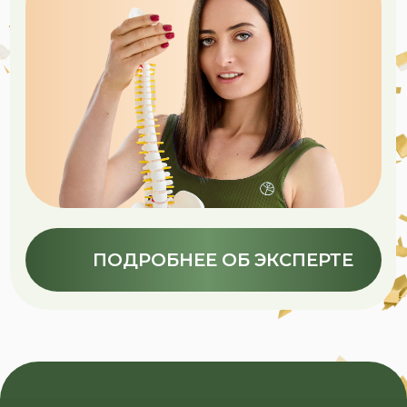
Режим питания.
Структура
приёмов пищи под ваш образ
жизни: частота, интервалы,
удобный ритм.
05
Базовая еда
и ультрапереработанные
продукты.
Как отличать
и выбирать: что оставлять
в рационе, что сокращать и чем
заменять.
06