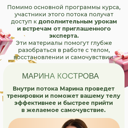
Базовые ориентиры: какие
факторы действительно важны,
а какие переоценены.
03
Роль физической активности.
Как движение поддерживает
питание и помогает
удерживать изменения.
04