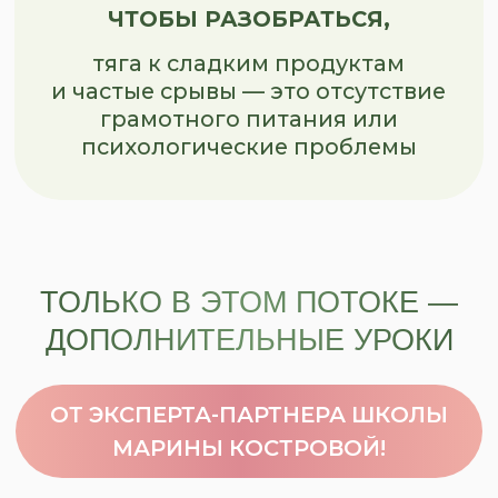
КУРСА
ТЕОРЕТИЧЕСКАЯ ЧАСТЬ
01
Ошибки, которые совершает
каждый на старте работы
с весом
02
Метаболизм без мифов.