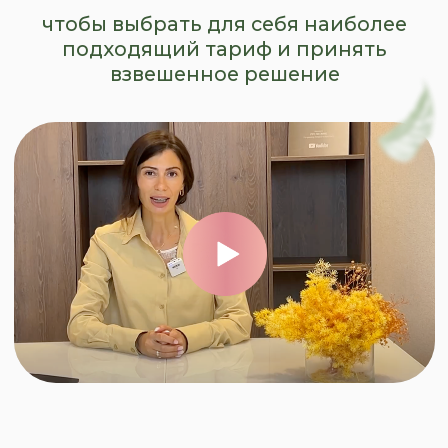
КУРС
Благодаря этой программе у Вас
получится формировать свой
рацион питания в любых условиях,
для любой цели и сделать
здоровое питание частью своей
жизни!
ЧТОБЫ ПЕРЕСТАТЬ
БОЯТЬСЯ ЕДЫ,
научиться использовать
ее в своих целях
ЧТОБЫ СНИЗИТЬ СВОЮ
ТРЕВОГУ В ОТНОШЕНИИ
ПРОДУКТОВ ПИТАНИЯ