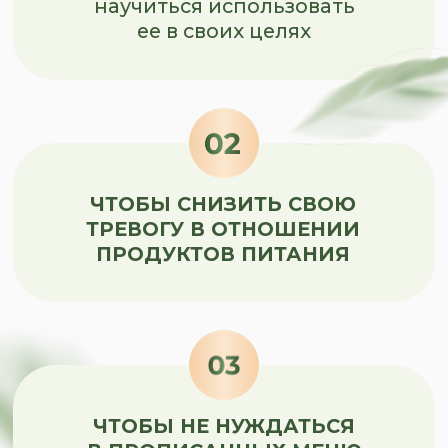
и вгоняет в нарушения
пищевого поведения
ЧТОБЫ СОХРАНЯТЬ СВОЮ
СИСТЕМУ ПИТАНИЯ,
даже когда все идёт
не по плану
ЧТОБЫ РАЗОБРАТЬСЯ,
тяга к сладким продуктам
и частые срывы — это отсутствие
грамотного питания или
психологические проблемы