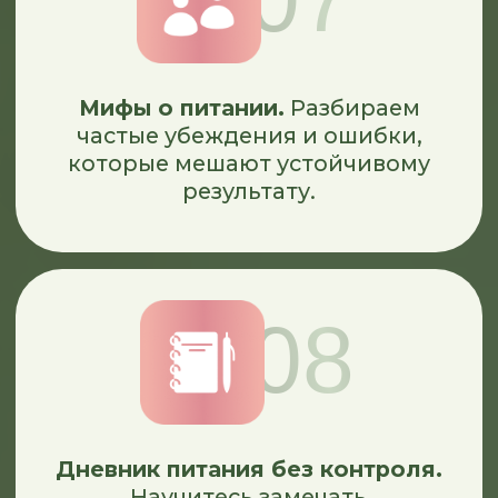
04
8 практических заданий
с внедрением. Шаг за шагом
внедряете систему питания
в реальную жизнь.
05
Подведение итогов с ответами
на вопросы и дальнейшее
направление . Фиксируете
изменения, точки роста
и понимаете куда двигаться