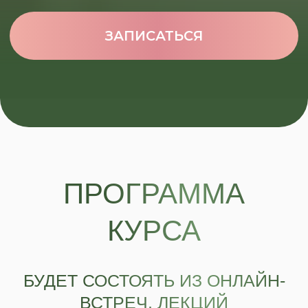
ПАКЕТ «РАСШИРЕННЫЙ»
ВСЕГО 30 МЕСТ
Что входит:
Доступ к полноценной
теоретическая части
8 практических заданий
с внедрением
Проверка вводной анкеты
куратором
Обратная связь кураторов
по заданиям на платформе
Сообщество единомышленников
в чате
Финальные тестирования перед
окончанием обучения
Заключительный прямой эфир:
итоги, ответы и план действий