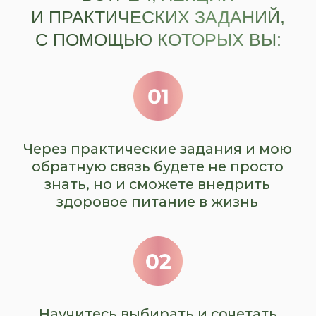
после курса
+ Персональный разбор вводной
анкеты Марией
+ Обратная связь от Марии
по практическим заданиям
+ Доступ к материалам на 6
месяцев
Тренировки
от Марины
Костровой
€1.000
€579
* возможна дополнительная
комиссия в зависимости от вашей
страны, проверяйте стоимость заказа
при переходе на страницу оплаты
ОПЛАТИТЬ