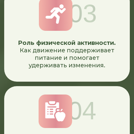
Тарелка здорового питания.
Сбалансированные приёмы пищи
без подсчётов и диет — понятный
принцип на каждый день.
11
Биохимия продуктов.
Как еда
усваивается и почему состав/
способ приготовления меняют
«эффект» от продукта.
12