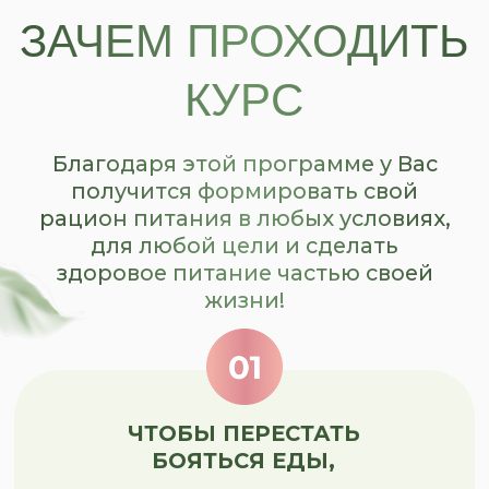
ЧТОБЫ НЕ НУЖДАТЬСЯ
В ПРОПИСАННЫХ МЕНЮ
ОТ ДИЕТОЛОГОВ
и нутрициологов,
а самостоятельно уметь собрать
себе рацион из того, что есть
и из того, что нравится
ЧТОБЫ ОТФИЛЬТРОВАТЬ
НЕНУЖНУЮ/НЕНАУЧНУЮ
ИНФОРМАЦИЮ
о здоровом питании, которая
только усугубляет состояние