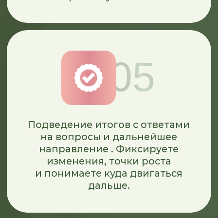
после курса
Доступ к материалам на
4 месяца
Персональный разбор вводной
анкеты Марией
Обратная связь от Марии
по практическим заданиям
Доступ к материалам на
6
месяцев
Тренировки
от Марины Костровой
€660
€419
* возможна дополнительная
комиссия в зависимости от вашей
страны, проверяйте стоимость
заказа при переходе на страницу
оплаты
ОПЛАТИТЬ