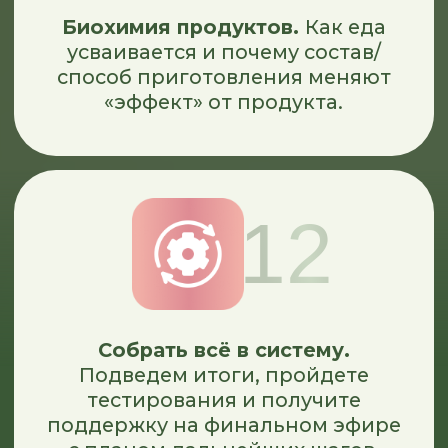
Узнаёте, как через питание
наладить работу
метаболизма и микрофлоры
кишечника