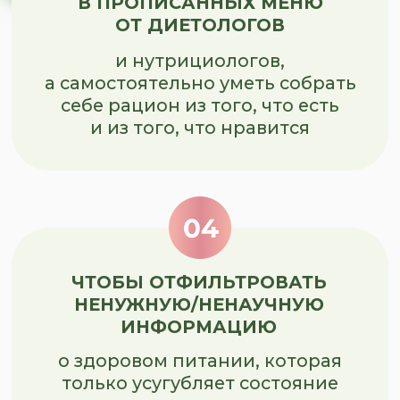
ТОЛЬКО В ЭТОМ ПОТОКЕ —
ДОПОЛНИТЕЛЬНЫЕ УРОКИ
ОТ ЭКСПЕРТА-ПАРТНЕРА ШКОЛЫ
МАРИНЫ КОСТРОВОЙ!
Помимо основной программы курса,
участники этого потока получат
доступ к
дополнительным урокам
и встречам от приглашенного
эксперта.
Эти материалы помогут глубже
разобраться в работе с телом,
восстановлении и самочувствии.
МАРИНА КОСТРОВА
Внутри потока Марина проведет
тренировки и поможет вашему телу