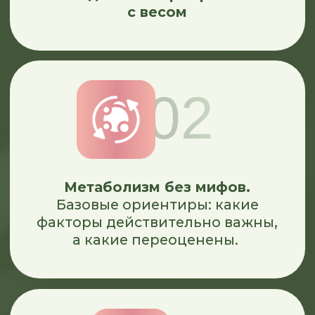
Дневник питания без контроля.
Научитесь замечать
закономерности и корректировать
питание без зацикливания.
09
Когда мы едим не из голода.
Как отличать физический голод
от усталости/стресса/привычки
10