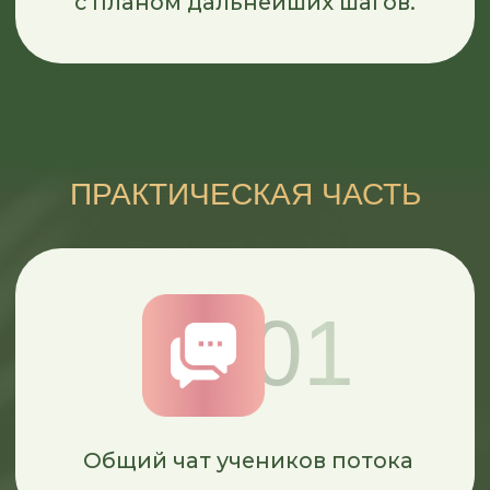
СРАЗУ ПОСЛЕ ОПЛАТЫ
ВАМ БУДЕТ ДОСТУПЕН
МОДУЛЬ
«Знакомство со своим телом»
С уроками:
Физиология
пищеварения
Гормоны
- как работает
эндокринная система
Физиология и биохимия
жиросжигания