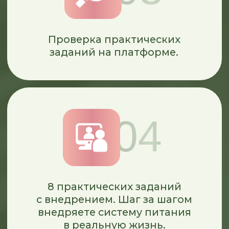
ПАКЕТ «БАЗОВЫЙ»
Что входит:
Доступ к полноценной
теоретическая части
8 практических заданий
с внедрением
Проверка вводной анкеты
куратором
Обратная связь кураторов
по заданиям на платформе
Сообщество единомышленников
в чате
Финальные тестирования перед
окончанием обучения
Заключительный прямой эфир:
итоги, ответы и план действий