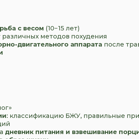
рьба с весом
(10−15 лет)
 различных методов похудения
орно-двигательного аппарата
после тр
и
лог»
ии
: классификацию БЖУ, правильные пр
ций
ла
дневник питания и взвешивание порц