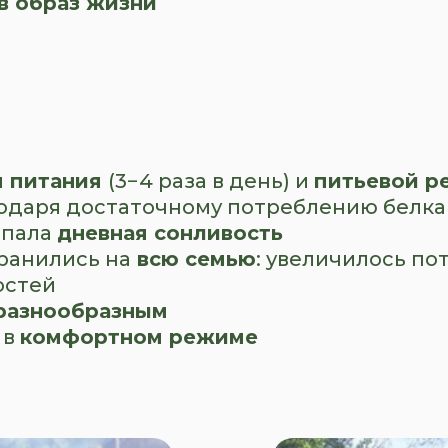
в образ жизни
м питания
(3−4 раза в день) и
питьевой р
одаря достаточному потреблению белка
опала
дневная сонливость
ранились на
всю семью
: увеличилось по
остей
разнообразным
 в
комфортном режиме