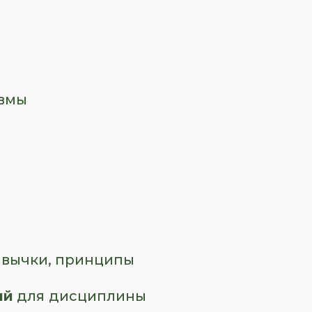
авмы
ивычки, принципы
ий
для
дисциплины