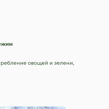
ежим
требление овощей и зелени,