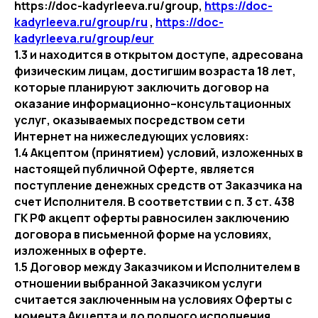
https://doc-kadyrleeva.ru/group,
https://doc-
kadyrleeva.ru/group/ru
,
https://doc-
kadyrleeva.ru/group/eur
1.3 и находится в открытом доступе, адресована
физическим лицам, достигшим возраста 18 лет,
которые планируют заключить договор на
оказание информационно–консультационных
услуг, оказываемых посредством сети
Интернет на нижеследующих условиях:
1.4 Акцептом (принятием) условий, изложенных в
настоящей публичной Оферте, является
поступление денежных средств от Заказчика на
счет Исполнителя. В соответствии с п. 3 ст. 438
ГК РФ акцепт оферты равносилен заключению
договора в письменной форме на условиях,
изложенных в оферте.
1.5 Договор между Заказчиком и Исполнителем в
отношении выбранной Заказчиком услуги
считается заключенным на условиях Оферты с
момента Акцепта и до полного исполнения