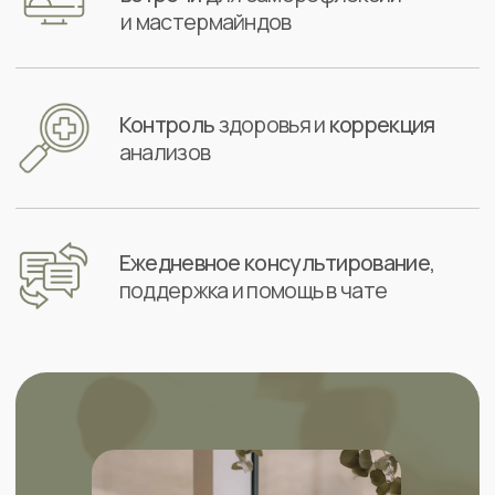
Тариф
Интенсив
Включено:
Доступ ко всему
теоретическому и
практическому блоку
7 прямых эфиров
с Марией Кадырлеевой
Раздаточные материалы
и рабочие тетради
Доступ
ко всем материалам
после завершения в течении
3
месяцев
Персональный план-расчет
по составлению рациона
и
индивидуальный путь
коррекции
пищевого поведения