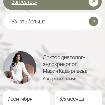
Доктор диетолог-
эндокринолог
Мария Кадырлеева
Автор программы
7 сентября
3,5 месяца
Старт обучения
Продолжительность
Что такое
наставничество
по
коррекции веса
и
?
пищевого поведения