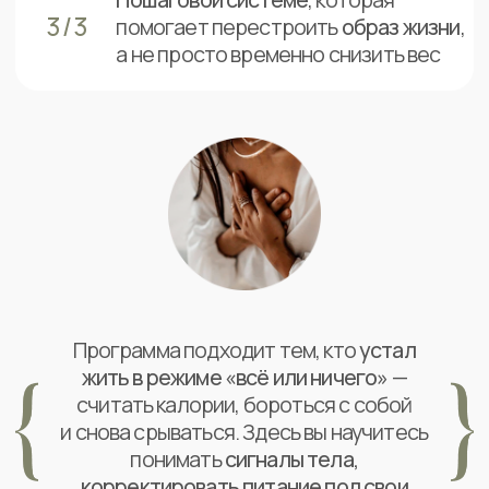
если Вы:
Осуществляете
попытки
похудения
больше года
без результатов и с откатами
Ощущаете постоянное
напряжение
от своей проблемы и не знаете,
куда податься
для ее решения