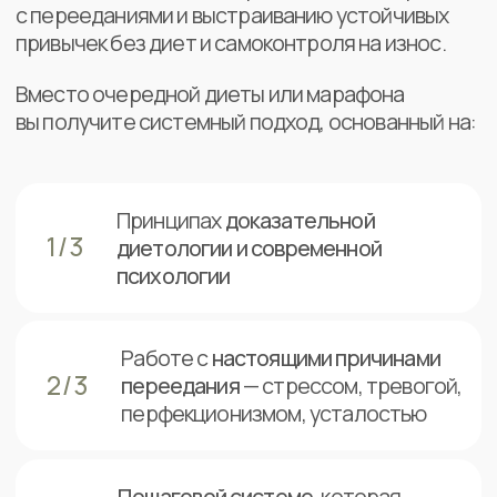
Программа подходит тем, кто
устал
жить в режиме «всё или ничего»
—
считать калории, бороться с собой
и снова срываться. Здесь вы научитесь
понимать
сигналы тела,
корректировать питание под свои
реальные потребности
и стабилизировать вес.
Наставничество
будет
полезн0,