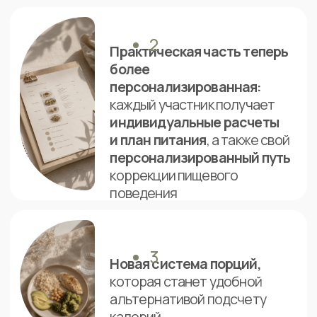
08
Станете
свободным
от пищевых
стереотипов и навязчивых мыслей
о питании
Записаться
курса
Программа
Теоретическая
часть
6 модулей / 36 лекции