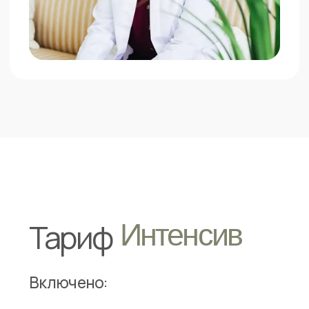
перейдите к оплате и в способах
оплаты выберите рассрочку от банка.
Если у вас возникнут трудности
при оплате или оформлении рассрочки —
напишите команде поддержки,
и вам обязательно помогут.
Написать в поддержку
Вы можете выбрать
удобный
любой
способ оплаты