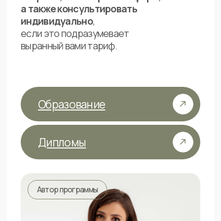
Контроль здоровья и коррекции
+
с самоценностью и принятием
анализов
своего тела
+
Пищевые медитации
Ежедневное консультирование,
поддержка и помощь в чате
Zoom- сессии 1 раз в две недели
с целью открытого группового
+
консультирования персонально
с Марией
от 7.490 р. в месяц
при оплате в беспроцентную рассрочку
89.990 р.
Оплатить