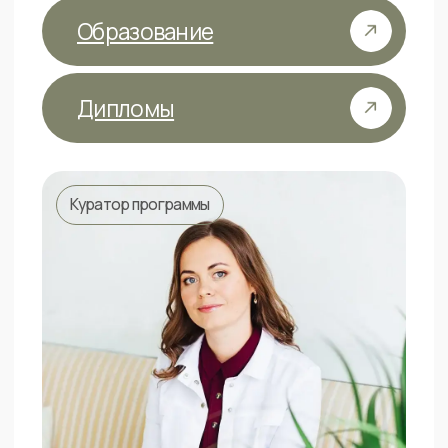
Если вы хотите
на наставничество,
но нет всей суммы
Для того чтобы оплата была для вас более
комфортной и гибкой вы можете оплатить
участие в банковскую
беспроцентную
рассрочку
,
все проценты мы берем
на себя.
Срок рассрочки -
до 12 месяцев.
Для того, чтобы оплатить в рассрочку
выберите интересующий вас тариф,