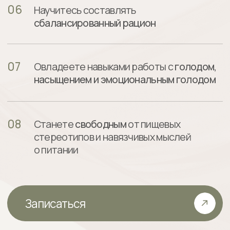
Мария
Кадырлеева
Мария станет вашим
проводником
и наставником
в мир здорового
питания и коррекции пищевых
привычек.
Вся основная программа курса
составлена Марией, основываясь на
10-летнем опыте
консултирования
пациентов в разными особенностями
здоровья.
Мария будет
отвечать на ваши
вопросы, вести прямые эфиры,
а также консультировать
индивидуально
,
если это подразумевает
выранный вами тариф.