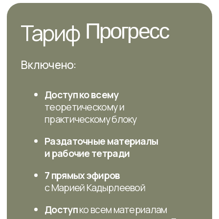
напишите мне —
обсудим проблему
и помогу принять
решение
Задать вопрос