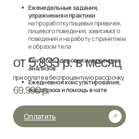
Елена Левченко
Фитима Бухадиев
Здравствуйте, Мария! Хочу
Благодарю вас, Мария!
выразить огромную
Наконец то вы останови
благодарность за Ваш курс!
нашу гонку за таблеткой
Он оказался невероятно
Теперь понять, что делат
интересным и по-
и почему. Наше биологи
настоящему …
машина ни в чем …
Читать оригинал
Читать оригинал
Если остались вопросы,