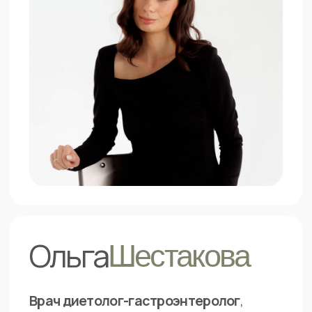
Если вы уже
проходили
наставничество
ранее
Вы можете получить
льготную стоимость
и присоединиться к новой как полноправный
участник.
Поддержка и новые результаты ждут вас
в новом потоке
: ведь вы приходите уже другим
человеком — с новыми вопросами и ответами.
Тариф
Интенсив
от 4.166 р. в месяц