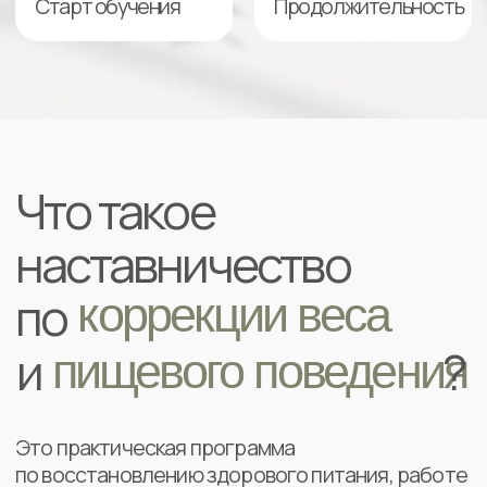
Это практическая программа
по восстановлению здорового питания, работе
с перееданиями и выстраиванию устойчивых
привычек без диет и самоконтроля на износ.
Вместо очередной диеты или марафона
вы получите системный подход, основанный на:
Принципах
доказательной
1 / 3
диетологии и современной
психологии
Работе с
настоящими причинами
2 / 3
переедания
— стрессом, тревогой,
перфекционизмом, усталостью
Пошаговой системе
, которая
3 / 3
помогает перестроить
образ жизни
,
а не просто временно снизить вес