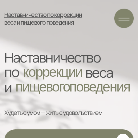
Группа коррекции
Наставничество по коррекции
веса ‌и пищевого
веса и пищевого поведения
поведения
Наставничество
по
веса
коррекции
и
пищевого
поведения
Худеть с умом — жить с удовольствием
Записаться
Узнать больше