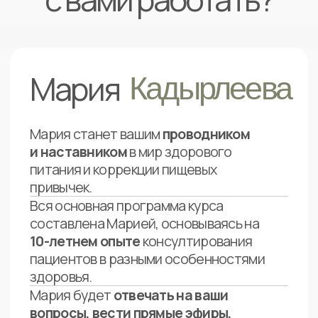
Доступ ко всему
теоретическому и
практическому блоку
Раздаточные материалы
и рабочие тетради
7 прямых эфиров
с Марией Кадырлеевой
Доступ
ко всем материалам
после завершения в течении
3
месяцев
Персональный план-расчет
по составлению рациона
и
индивидуальный путь
коррекции
пищевого поведения
Еженедельные задания,
упражнения и практики
на проработку пищевых привычек,
пищевого поведения, зависимого
поведения и на работу с принятием
и образом тела
Рабочая тетрадь для работы