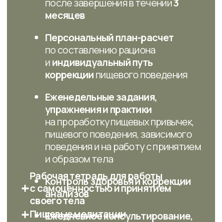
Наставничество по коррекции
веса ‌и пищевого поведения
ИНН 860229065914
тел:
89214479708
email:
info@pro-pitanie-mk.ru
ИП Кадырлеева Мария Каранфиловна
Политика конфиденциальности