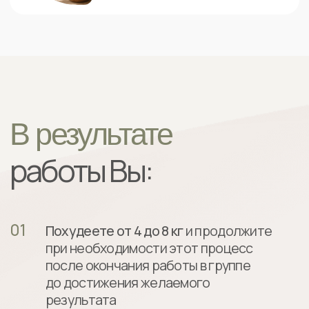
Еженедельные задания, упражнения
и практики
на проработку пищевых
привычек, пищевого поведения,
зависимого поведения и на работу
с принятием и образом тела
Рабочая тетрадь
для работы
с самоценностью и принятием
себя и своего тела
Раз в две недели
живые
встречи
для саморефлексии
и мастермайндов
Контроль
здоровья и
коррекция
анализов
Ежедневное консультирование,
поддержка и помощь в чате