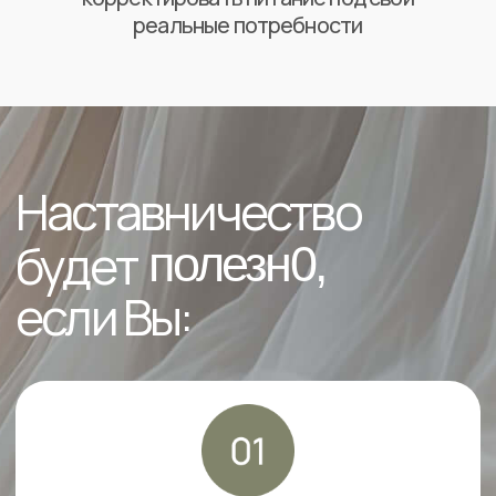
Понимаете, что тема питания
навязчиво Вас
преследует
и не дает полноценно жить
Часто
срываетесь, переедаете,
а после себя
ограничиваете
Хотите
похудеть долгосрочно
и без откатов