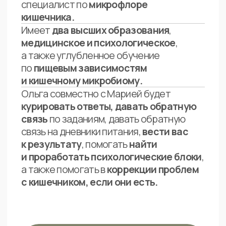
при оплате в беспроцентную рассрочку
49.990 р.
Написать
менеджеру
Тариф
Прогресс
от 5.833 р. в месяц
при оплате в беспроцентную рассрочку
69.990 р.
Написать менеджеру