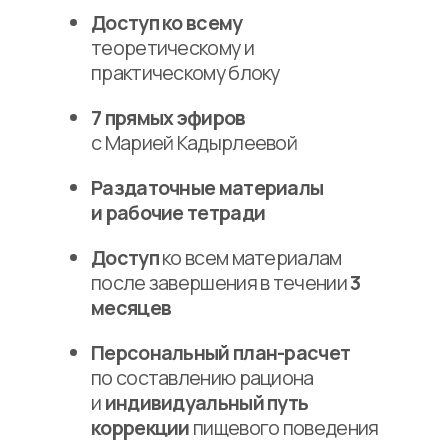
Картой
любого банка онлайн
Через
систему
быстрых платежей
Оплата в
беспроцентную
рассрочку от банка на срок
до 12 месяцев
о работе
Отзывы
в группе