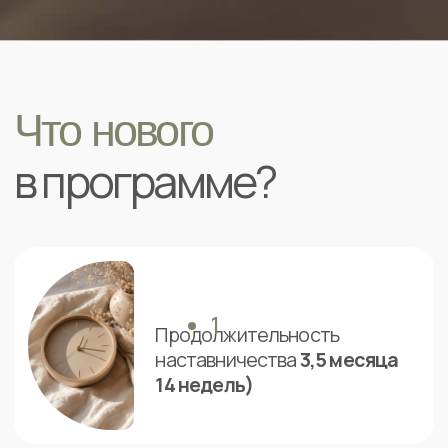
02
Научить мыслить
НЕдиетически
03
Научитесь
заботиться о себе
и снижать
вес через
уважение
к своему телу
04
Освоите навыки
эмоциональной грамотности
05
Узнаете все о содержании
питательных
веществ
в продуктах питания
06
Научитесь составлять
сбалансированный рацион
07
Овладеете навыками работы с
голодом,
насыщением и эмоциональным голодом