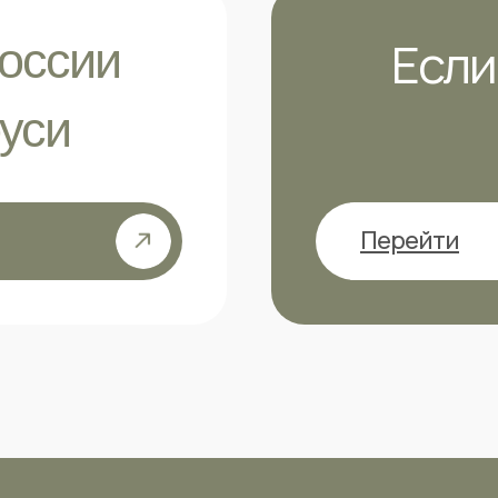
Если
оссии
уси
Перейти