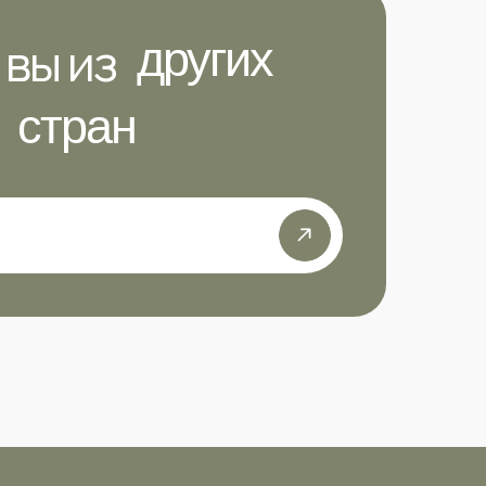
 вы из
других
стран