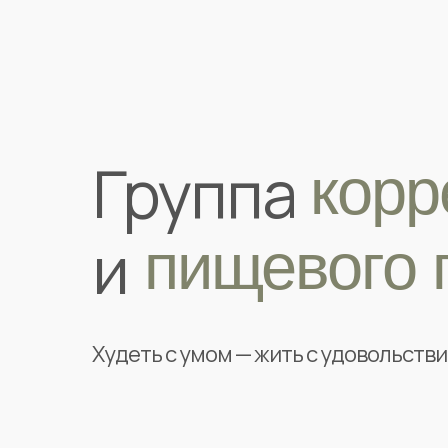
Группа
корр
и
пищевого 
Худеть с умом — жить с удовольств