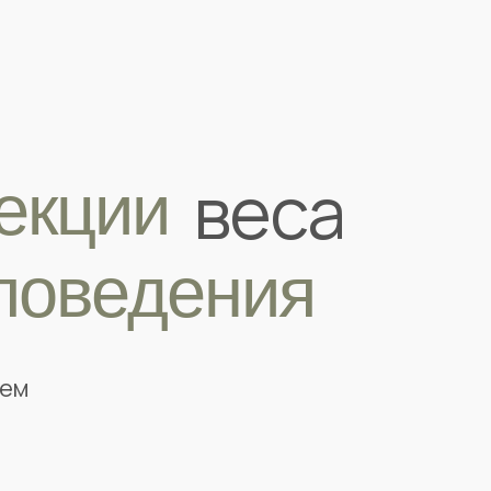
веса
екции
поведения
ием