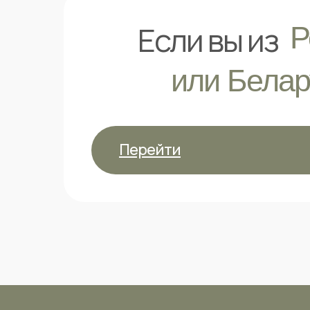
Если вы из
Р
или Белар
Перейти